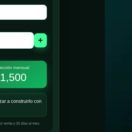
+
ección mensual
1,500
r a construirlo con
 venta y 30 días al mes.