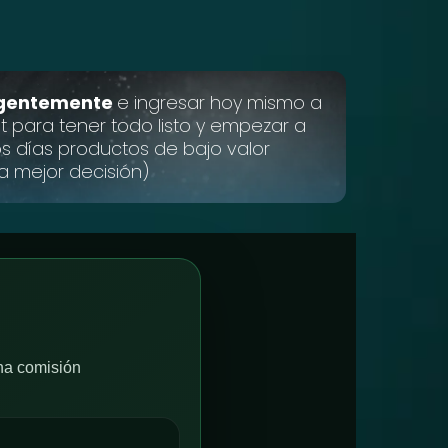
ligentemente
e ingresar hoy mismo a
t para tener todo listo y empezar a
s días productos de bajo valor
La mejor decisión)
na comisión