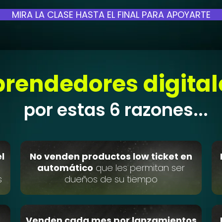
MIRA LA CLASE HASTA EL FINAL PARA APOYARTE
rendedores digital
por estas 6 razones...
l
No venden productos low ticket en
automático
que les permitan ser
s
dueños de su tiempo
Venden cada mes por lanzamientos