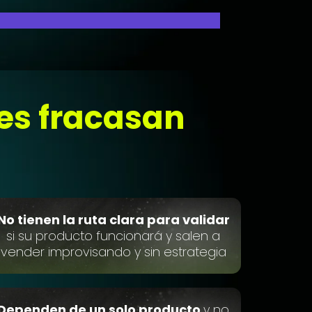
es fracasan
No tienen la ruta clara para validar
si su producto funcionará y salen a
vender improvisando y sin estrategia
Dependen de un solo producto
y no