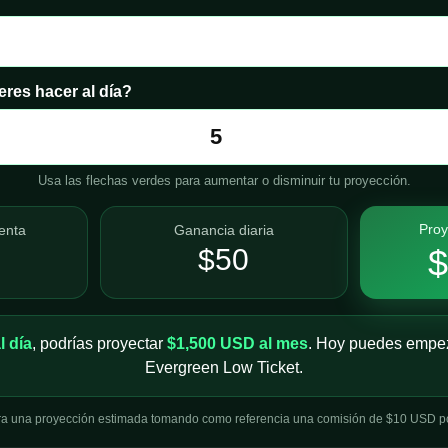
res hacer al día?
Usa las flechas verdes para aumentar o disminuir tu proyección.
Proy
enta
Ganancia diaria
$
$50
l día
, podrías proyectar
$1,500 USD al mes
. Hoy puedes empeza
Evergreen Low Ticket.
ra una proyección estimada tomando como referencia una comisión de $10 USD por