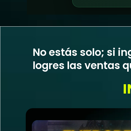
No estás solo; si i
logres las ventas q
I