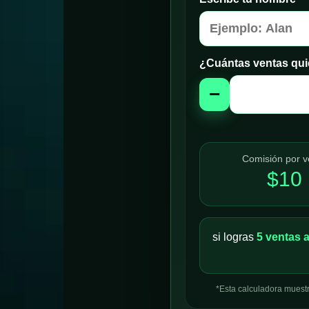
¿Cuántas ventas quie
−
Comisión por v
$10
si logras
5 ventas a
*Esta calculadora muest